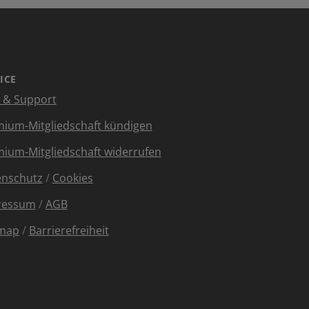
ICE
e & Support
ium-Mitgliedschaft kündigen
ium-Mitgliedschaft widerrufen
enschutz
/
Cookies
ressum
/
AGB
emap
/
Barrierefreiheit